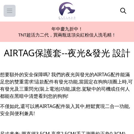
Open main menu
年中慶九折中！
TNT超活力二代，買兩瓶送頂尖紅粉佳人洗毛精！
AIRTAG保護套--夜光&發光 設計
想要額外的安全保障嗎? 我們的夜光與發光的AIRTAG配件能滿
足您的雙重需求!這款配件有發光功能,當固定在狗狗項圈上時,可
有發光及三重閃光(裝上電池)功能,讓您.駕駛中的司機或任何人
都能在黑暗中清楚看到您的狗狗!
不僅如此,還可以將AIRTAG配件裝入其中,輕鬆實現二合一功能,
安全與便利兼具!
尺寸參考: 圓直徑3.5CM,高度2.5CM(手工測量約正負0.3CM)