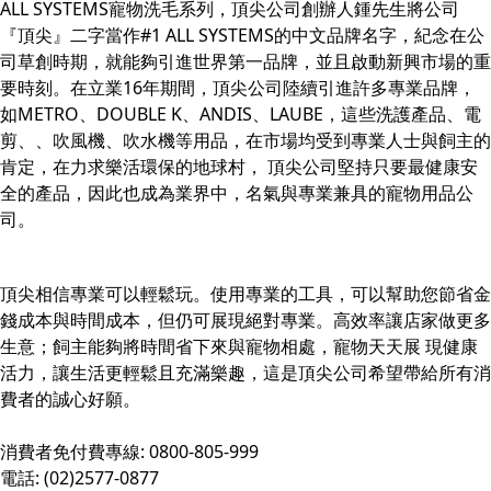
ALL SYSTEMS寵物洗毛系列，頂尖公司創辦人鍾先生將公司
『頂尖』二字當作#1 ALL SYSTEMS的中文品牌名字，紀念在公
司草創時期，就能夠引進世界第一品牌，並且啟動新興市場的重
要時刻。在立業16年期間，頂尖公司陸續引進許多專業品牌，
如METRO、DOUBLE K、ANDIS、LAUBE，這些洗護產品、電
剪、、吹風機、吹水機等用品，在市場均受到專業人士與飼主的
肯定，在力求樂活環保的地球村， 頂尖公司堅持只要最健康安
全的產品，因此也成為業界中，名氣與專業兼具的寵物用品公
司。
頂尖相信專業可以輕鬆玩。使用專業的工具，可以幫助您節省金
錢成本與時間成本，但仍可展現絕對專業。高效率讓店家做更多
生意；飼主能夠將時間省下來與寵物相處，寵物天天展 現健康
活力，讓生活更輕鬆且充滿樂趣，這是頂尖公司希望帶給所有消
費者的誠心好願。
消費者免付費專線: 0800-805-999
電話: (02)2577-0877